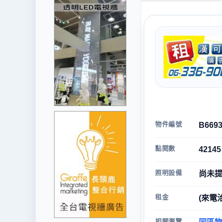
物件編號
B669
點閱數
42145
照明設備
尚未
租金
(來電
相關瀏覽