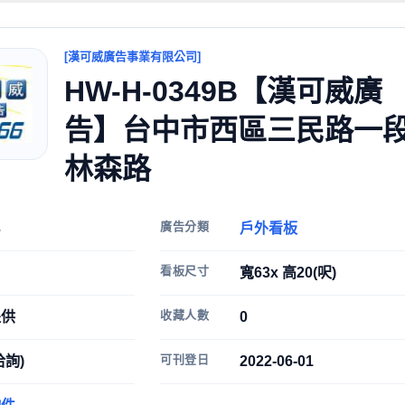
[漢可威廣告事業有限公司]
HW-H-0349B【漢可威廣
告】台中市西區三民路一
林森路
廣告分類
3
戶外看板
看板尺寸
寬63x 高20(呎)
收藏人數
提供
0
可刊登日
洽詢)
2022-06-01