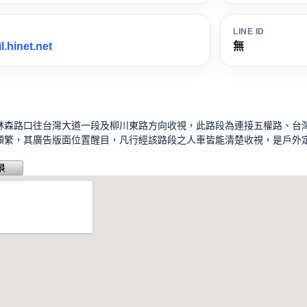
LINE ID
.hinet.net
無
林森路口往台灣大道一段及柳川東路方向收視，此路段為連接五權路、台
頻繁，其廣告版面位置醒目，凡行經該路段之人車皆能清楚收視，是戶外