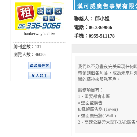
漢可威廣告事業有限
聯絡人： 邱小姐
電話：06-3369066
hankerway.kad.tw
手機：0955-511178
總刊登數：131
瀏覽人數：46085
我們以不分晝夜完美呈現任何
帶領到個各角落，成為未來戶
懇的精神來服務客戶。
服務項目有：
1‧重要都會市區
a.壁面型廣告
b.鐵架廣告塔 (Tower)
c.壁面廣告牆( Wall )
2‧高速公路旁大型T-BAR廣告