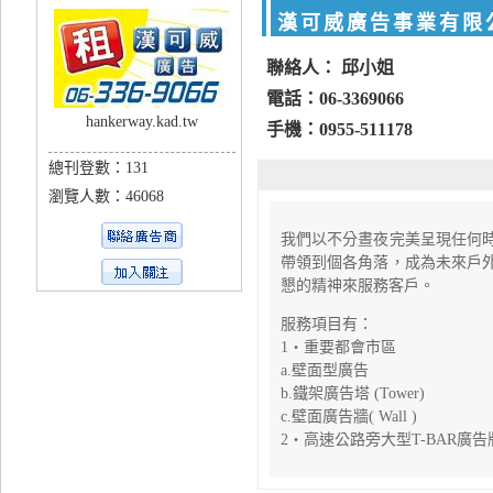
漢可威廣告事業有限
聯絡人： 邱小姐
電話：06-3369066
hankerway.kad.tw
手機：0955-511178
總刊登數：131
瀏覽人數：46068
我們以不分晝夜完美呈現任何
帶領到個各角落，成為未來戶
懇的精神來服務客戶。
服務項目有：
1‧重要都會市區
a.壁面型廣告
b.鐵架廣告塔 (Tower)
c.壁面廣告牆( Wall )
2‧高速公路旁大型T-BAR廣告